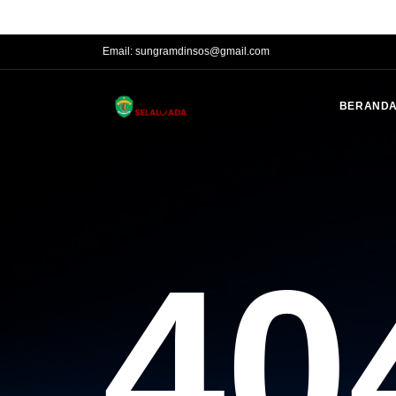
Phone:
(0541)201016, 201017, 200031 Fax. (0541) 741016
Email:
sungramdinsos@gmail.com
BERAND
40