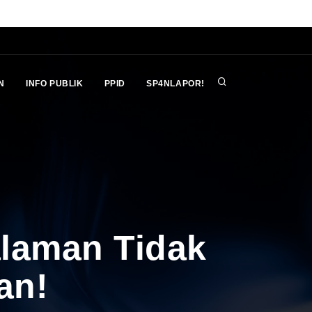
N
INFO PUBLIK
PPID
SP4NLAPOR!
alaman Tidak
an!