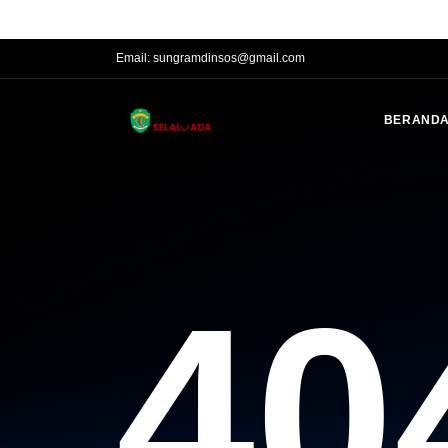
Phone:
(0541)201016, 201017, 200031 Fax. (0541) 741016
Email:
sungramdinsos@gmail.com
BERAND
40