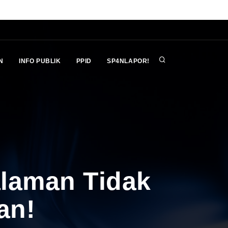
N
INFO PUBLIK
PPID
SP4NLAPOR!
alaman Tidak
an!