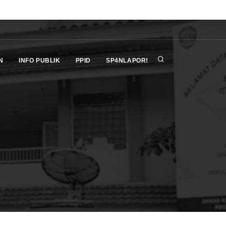
N
INFO PUBLIK
PPID
SP4NLAPOR!