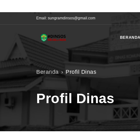
Phone:
(0541)201016, 201017, 200031 Fax. (0541) 741016
Email:
sungramdinsos@gmail.com
BERAND
Beranda
Profil Dinas
Profil Dinas