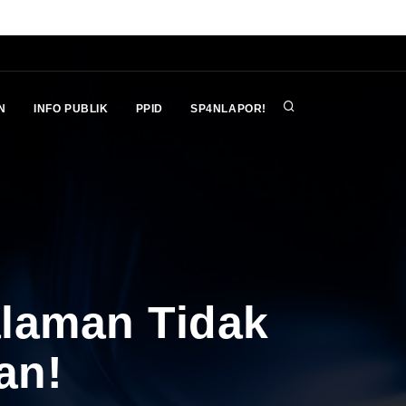
N
INFO PUBLIK
PPID
SP4NLAPOR!
alaman Tidak
an!