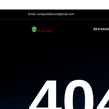
Phone:
(0541)201016, 201017, 200031 Fax. (0541) 741016
Email:
sungramdinsos@gmail.com
BERAND
40