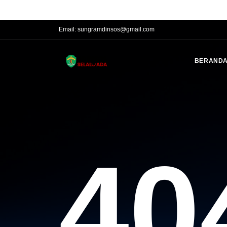
Phone:
(0541)201016, 201017, 200031 Fax. (0541) 741016
Email:
sungramdinsos@gmail.com
BERAND
40