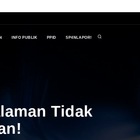
N
INFO PUBLIK
PPID
SP4NLAPOR!
alaman Tidak
an!