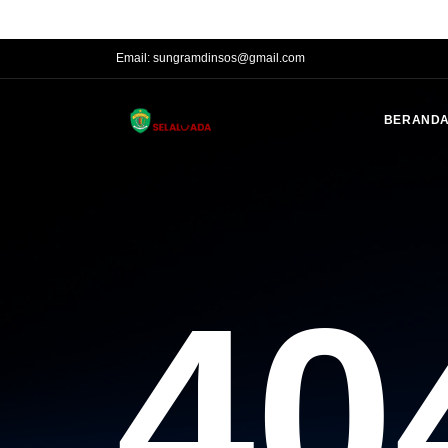
Phone:
(0541)201016, 201017, 200031 Fax. (0541) 741016
Email:
sungramdinsos@gmail.com
BERAND
40