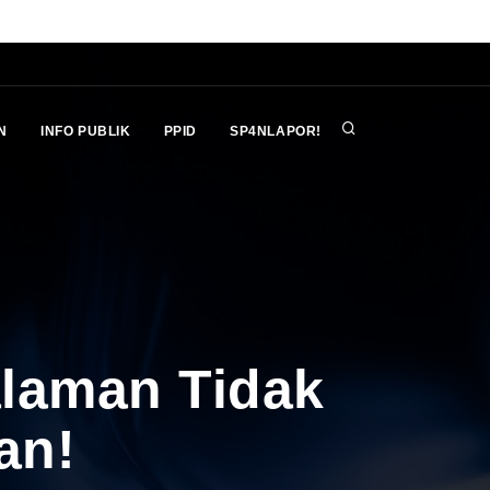
N
INFO PUBLIK
PPID
SP4NLAPOR!
alaman Tidak
an!